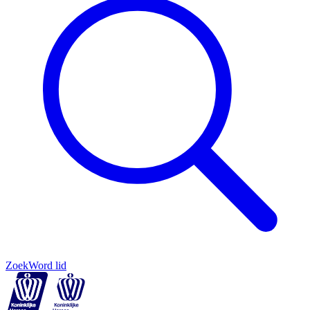
Zoek
Word lid