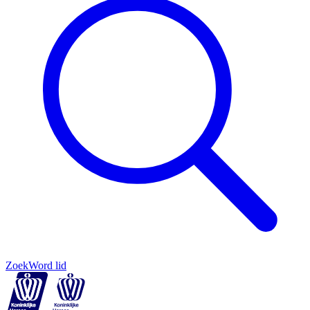
Zoek
Word lid