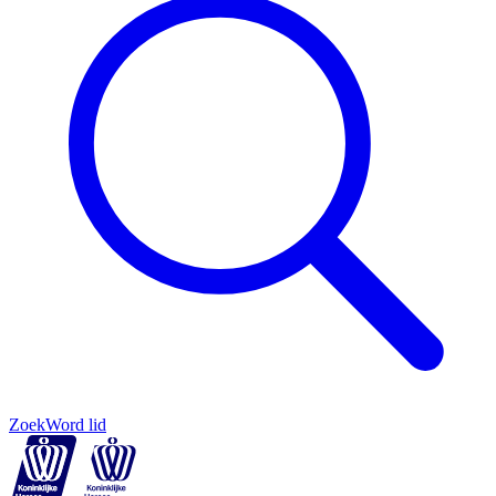
Zoek
Word lid