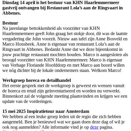
Dinsdag 14 april is het bestuur van KHN Haarlemmermeer
gastvrij ontvangen bij Restaurant Lola’s aan de Ringvaart in
Abbenes.
Bestuur
Na jarenlange betrokkenheid als voorzitter van KHN
Haarlemmermeer geeft John graag het stokje door, dit was de laatste
vergadering die John voorzit. Nieuw aan tafel zijn Anne Bosveld en
Marco Honsbeek. Anne is eigenaar van restaurant Lola’s aan de
Ringvaart in Abbenes. Bedankt Anne dat we deze bijeenkomst in
jouw prachtige restaurant mochten houden. Marco is aangesloten als
beoogd voorzitter van KHN Haarlemmermeer. Marco is eigenaar
van Verhage Floriande Hoofddorp en met Marco aan boord willen
we nóg dichter bij de lokale ondernemers staan. Welkom Marco!
Werkgroep horeca en detailhandel
Het eerste gesprek met de werkgroep is geweest en wensen vanuit
de horeca en retail zijn geïnventariseerd en worden nu verwerkt.
Binnenkort zal de volgende meeting plaatsvinden en krijgen we een
update van de vorderingen.
15 mei 2025 Inspiratietour naar Amsterdam
We hebben al een leuke groep leden uit de regio die zich hebben
aangemeld. Ben je benieuwd wat we gaan doen deze dag of wil je
ook nog aanmelden? Alle informatie vind je op
deze
pagina.