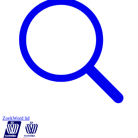
Zoek
Word lid