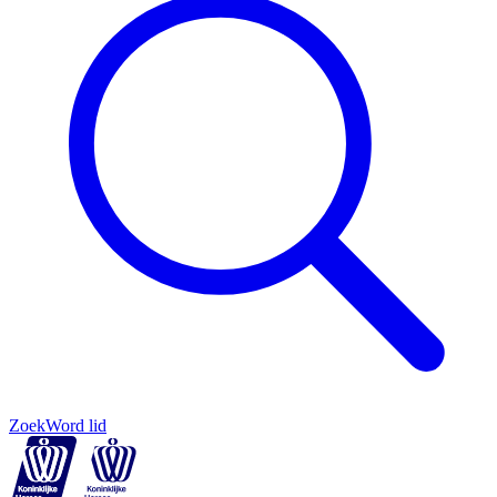
Zoek
Word lid