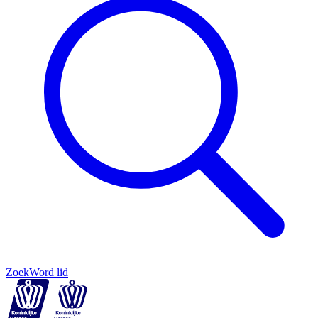
Zoek
Word lid