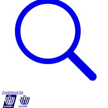
Zoek
Word lid