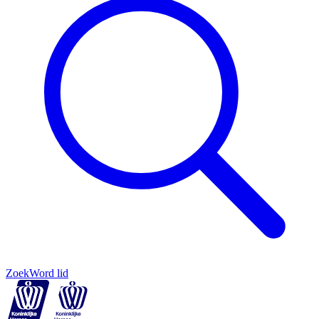
Zoek
Word lid