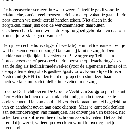
De horecasector verkeert in zwaar weer. Datzelfde geldt voor de
reisbranche, omdat veel mensen tijdelijk niet op vakantie gaan. In de
zorg komen we tegelijkertijd handen tekort. Niet alleen in de
zorgtaken, maar juist ook de werkzaamheden daarbuiten.
Gastheerschap kunnen we in de zorg nu goed gebruiken en daarom
komen jouw skills goed van pas!
Ben jij een echte horecatijger óf werk(te) je in het toerisme en wil je
wat betekenen voor de zorg? Dat kan! Jij kunt de zorg in Den
Helder namelijk tijdelijk versterken. Bij Zorggroep Tellus kan
horecapersoneel of personeel uit de toerisme op detacheringsbasis
aan de slag als facilitair medewerker (voor de algemene ruimtes of in
de appartementen) of als gastheer/gastvrouw. Koninklijke Horeca
Nederland (KHN ) ondersteunt dit project en stimuleert haar
medewerkers om zich tijdelijk in te zetten in de zorg.
Locatie De Lichtboei en De Groene Vecht van Zorggroep Tellus uit
Den Helder hebben extra mankracht nodig om het personeel te
ondersteunen. Het kan daarbij bijvoorbeeld gaan om het begeleiding
van en aandacht geven aan onze cliënten. Maar je kunt ook denken
aan het rondbrengen van maaltijden, het ontvangen van bezoek, het
schenken van koffie en thee of schoonmaakactiviteiten. Het aantal
uren dat je werkt, varieert per week en wordt in overleg met jou
ingepland.