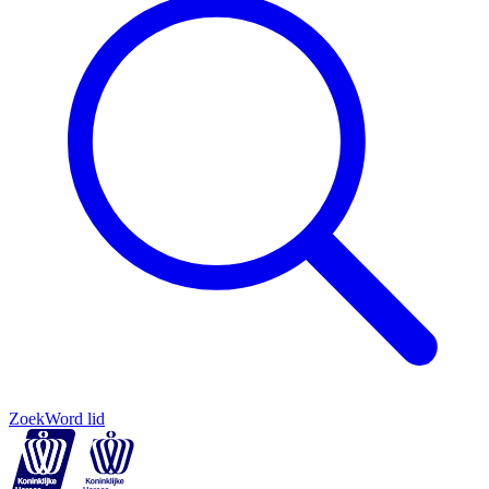
Zoek
Word lid