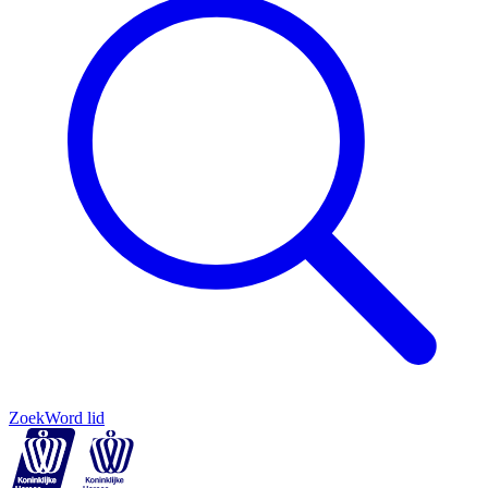
Zoek
Word lid