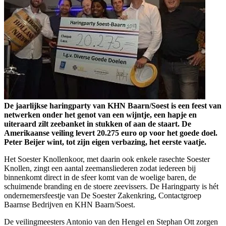
De jaarlijkse haringparty van KHN Baarn/Soest is een feest van
netwerken onder het genot van een wijntje, een hapje en
uiteraard zilt zeebanket in stukken of aan de staart. De
Amerikaanse veiling levert 20.275 euro op voor het goede doel.
Peter Beijer wint, tot zijn eigen verbazing, het eerste vaatje.
Het Soester Knollenkoor, met daarin ook enkele rasechte Soester
Knollen, zingt een aantal zeemansliederen zodat iedereen bij
binnenkomt direct in de sfeer komt van de woelige baren, de
schuimende branding en de stoere zeevissers. De Haringparty is hét
ondernemersfeestje van De Soester Zakenkring, Contactgroep
Baarnse Bedrijven en KHN Baarn/Soest.
De veilingmeesters Antonio van den Hengel en Stephan Ott zorgen