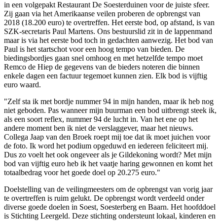
in een volgepakt Restaurant De Soesterduinen voor de juiste sfeer.
Zij gaan via het Amerikaanse veilen proberen de opbrengst van
2018 (18.200 euro) te overtreffen. Het eerste bod, op afstand, is van
SZK-secretaris Paul Martens. Ons bestuurslid zit in de lappenmand
maar is via het eerste bod toch in gedachten aanwezig. Het bod van
Paul is het startschot voor een hoog tempo van bieden. De
biedingsbordjes gaan snel omhoog en met hetzelfde tempo moet
Remco de Hiep de gegevens van de bieders noteren die binnen
enkele dagen een factuur tegemoet kunnen zien. Elk bod is vijftig
euro waard.
"Zelf sta ik met bordje nummer 94 in mijn handen, maar ik heb nog
niet geboden. Pas wanneer mijn buurman een bod uitbrengt steek ik,
als een soort reflex, nummer 94 de lucht in. Van het ene op het
andere moment ben ik niet de verslaggever, maar het nieuws.
Collega Jaap van den Broek roept mij toe dat ik moet juichen voor
de foto. Ik word het podium opgeduwd en iedereen feliciteert mij.
Dus zo voelt het ook ongeveer als je Gildekoning wordt? Met mijn
bod van vijftig euro heb ik het vaatje haring gewonnen en komt het
totaalbedrag voor het goede doel op 20.275 euro."
Doelstelling van de veilingmeesters om de opbrengst van vorig jaar
te overtreffen is ruim gelukt. De opbrengst wordt verdeeld onder
diverse goede doelen in Soest, Soesterberg en Baarn. Het hoofddoel
is Stichting Leergeld. Deze stichting ondersteunt lokaal, kinderen en