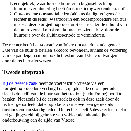
een gebrek, waardoor de huurder in beginsel recht op
huurprijsvermindering heeft (ook met terugwerkende kracht).
Onvoorziene omstandigheden (althans dat ligt volgens de
rechter in de rede), waardoor in een bodemprocedure (en dus
niet via deze kortgedingprocedure) een rechter de inhoud van
de huurovereenkomst zou kunnen wijzigen, bijv. door de
huurprijs over de sluitingsperiode te verminderen.
De rechter heeft het voorstel van Inbev om aan de pandeigenaar
2/3e van de huur te betalen akkoord bevonden, althans de vordering
van de pandeigenaar om ook het restant van 1/3e te ontvangen is
door de rechter afgewezen.
Tweede uitspraak
Bij de tweede zaak
heeft de voetbalclub Vitesse via een
kortgedingprocedure verlangd dat zij tijdens de coronaperiode
slechts de helft van de huur van het stadion (GelreDome) hoeft te
betalen. Net zoals bij de eerste zaak is ook in deze zaak door de
rechter geoordeeld dat er sprake is van zowel een gebrek als
onvoorziene omstandigheden. De rechter heeft Vitesse echter niet in
het gelijk gesteld bij gebreke van voldoende inhoudelijke
onderbouwing aan de zijde van Vitesse.