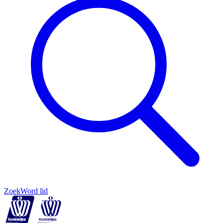
Zoek
Word lid