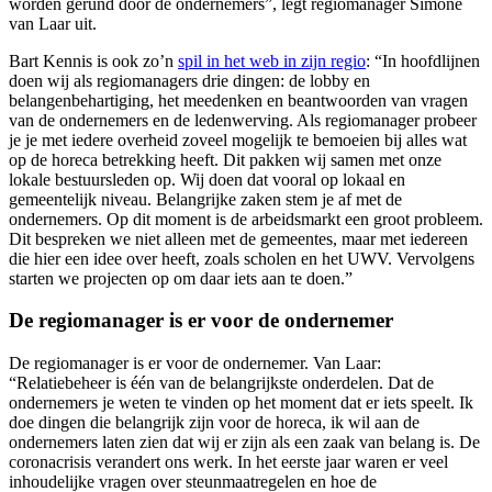
worden gerund door de ondernemers”, legt regiomanager Simone
van Laar uit.
Bart Kennis is ook zo’n
spil in het web in zijn regio
: “In hoofdlijnen
doen wij als regiomanagers drie dingen: de lobby en
belangenbehartiging, het meedenken en beantwoorden van vragen
van de ondernemers en de ledenwerving. Als regiomanager probeer
je je met iedere overheid zoveel mogelijk te bemoeien bij alles wat
op de horeca betrekking heeft. Dit pakken wij samen met onze
lokale bestuursleden op. Wij doen dat vooral op lokaal en
gemeentelijk niveau. Belangrijke zaken stem je af met de
ondernemers. Op dit moment is de arbeidsmarkt een groot probleem.
Dit bespreken we niet alleen met de gemeentes, maar met iedereen
die hier een idee over heeft, zoals scholen en het UWV. Vervolgens
starten we projecten op om daar iets aan te doen.”
De regiomanager is er voor de ondernemer
De regiomanager is er voor de ondernemer. Van Laar:
“Relatiebeheer is één van de belangrijkste onderdelen. Dat de
ondernemers je weten te vinden op het moment dat er iets speelt. Ik
doe dingen die belangrijk zijn voor de horeca, ik wil aan de
ondernemers laten zien dat wij er zijn als een zaak van belang is. De
coronacrisis verandert ons werk. In het eerste jaar waren er veel
inhoudelijke vragen over steunmaatregelen en hoe de