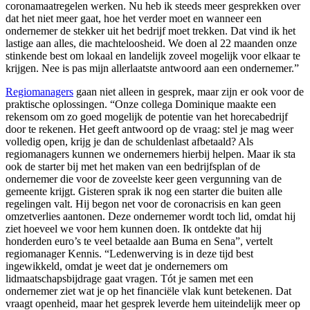
coronamaatregelen werken. Nu heb ik steeds meer gesprekken over
dat het niet meer gaat, hoe het verder moet en wanneer een
ondernemer de stekker uit het bedrijf moet trekken. Dat vind ik het
lastige aan alles, die machteloosheid. We doen al 22 maanden onze
stinkende best om lokaal en landelijk zoveel mogelijk voor elkaar te
krijgen. Nee is pas mijn allerlaatste antwoord aan een ondernemer.”
Regiomanagers
gaan niet alleen in gesprek, maar zijn er ook voor de
praktische oplossingen. “Onze collega Dominique maakte een
rekensom om zo goed mogelijk de potentie van het horecabedrijf
door te rekenen. Het geeft antwoord op de vraag: stel je mag weer
volledig open, krijg je dan de schuldenlast afbetaald? Als
regiomanagers kunnen we ondernemers hierbij helpen. Maar ik sta
ook de starter bij met het maken van een bedrijfsplan of de
ondernemer die voor de zoveelste keer geen vergunning van de
gemeente krijgt. Gisteren sprak ik nog een starter die buiten alle
regelingen valt. Hij begon net voor de coronacrisis en kan geen
omzetverlies aantonen. Deze ondernemer wordt toch lid, omdat hij
ziet hoeveel we voor hem kunnen doen. Ik ontdekte dat hij
honderden euro’s te veel betaalde aan Buma en Sena”, vertelt
regiomanager Kennis. “Ledenwerving is in deze tijd best
ingewikkeld, omdat je weet dat je ondernemers om
lidmaatschapsbijdrage gaat vragen. Tót je samen met een
ondernemer ziet wat je op het financiële vlak kunt betekenen. Dat
vraagt openheid, maar het gesprek leverde hem uiteindelijk meer op