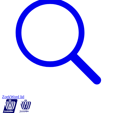
Zoek
Word lid