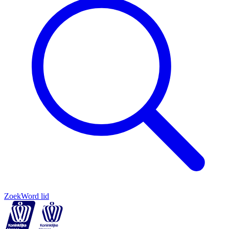
Zoek
Word lid