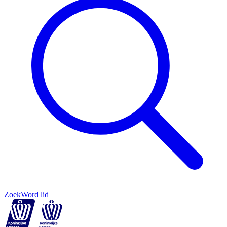
Zoek
Word lid