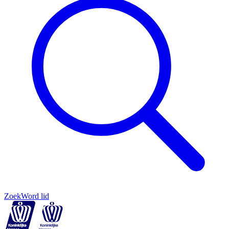
Zoek
Word lid