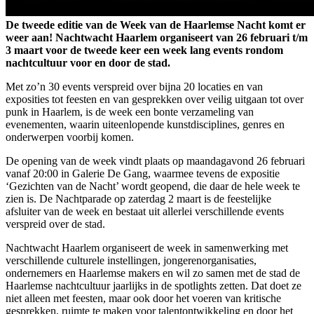
De tweede editie van de Week van de Haarlemse Nacht komt er
weer aan! Nachtwacht Haarlem organiseert van 26 februari t/m
3 maart voor de tweede keer een week lang events rondom
nachtcultuur voor en door de stad.
Met zo’n 30 events verspreid over bijna 20 locaties en van
exposities tot feesten en van gesprekken over veilig uitgaan tot over
punk in Haarlem, is de week een bonte verzameling van
evenementen, waarin uiteenlopende kunstdisciplines, genres en
onderwerpen voorbij komen.
De opening van de week vindt plaats op maandagavond 26 februari
vanaf 20:00 in Galerie De Gang, waarmee tevens de expositie
‘Gezichten van de Nacht’ wordt geopend, die daar de hele week te
zien is. De Nachtparade op zaterdag 2 maart is de feestelijke
afsluiter van de week en bestaat uit allerlei verschillende events
verspreid over de stad.
Nachtwacht Haarlem organiseert de week in samenwerking met
verschillende culturele instellingen, jongerenorganisaties,
ondernemers en Haarlemse makers en wil zo samen met de stad de
Haarlemse nachtcultuur jaarlijks in de spotlights zetten. Dat doet ze
niet alleen met feesten, maar ook door het voeren van kritische
gesprekken, ruimte te maken voor talentontwikkeling en door het