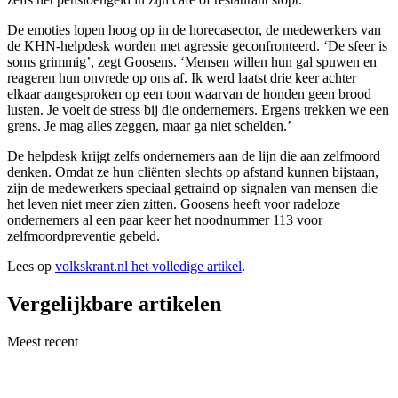
De emoties lopen hoog op in de horecasector, de medewerkers van
de KHN-helpdesk worden met agressie geconfronteerd. ‘De sfeer is
soms grimmig’, zegt Goosens. ‘Mensen willen hun gal spuwen en
reageren hun onvrede op ons af. Ik werd laatst drie keer achter
elkaar aangesproken op een toon waarvan de honden geen brood
lusten. Je voelt de stress bij die ondernemers. Ergens trekken we een
grens. Je mag alles zeggen, maar ga niet schelden.’
De helpdesk krijgt zelfs ondernemers aan de lijn die aan zelfmoord
denken. Omdat ze hun cliënten slechts op afstand kunnen bijstaan,
zijn de medewerkers speciaal getraind op signalen van mensen die
het leven niet meer zien zitten. Goosens heeft voor radeloze
ondernemers al een paar keer het noodnummer 113 voor
zelfmoordpreventie gebeld.
Lees op
volkskrant.nl het volledige artikel
.
Vergelijkbare artikelen
Meest recent