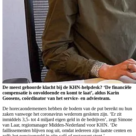
De meest gehoorde klacht bij de KHN-helpdesk? ‘De financiële
compensatie is onvoldoende en komt te laat’, aldus Karin
Goosens, coördinator van het service- en adviesteam.
De horecaondernemers hebben de bodem van de put bereikt nu hun
zaken vanwege het coronavirus wederom gesloten zijn. ‘Er zit
inmiddels 3,5- tot 4 miljard eigen geld in de bedrijven’, zegt Simone
van Laar, regiomanager Midden-Nederland voor KHN. ‘De
faillissementen blijven nog uit, omdat iedereen zijn laatste centen en
zelfs het pensioengeld in zijn café of restaurant stopt.’