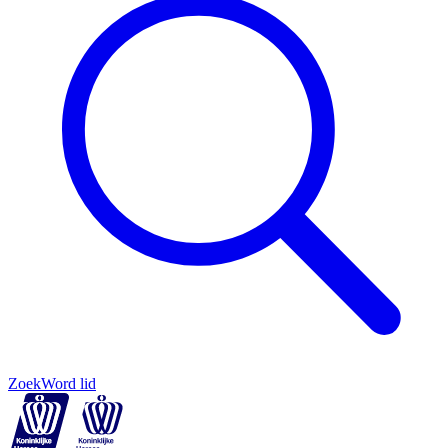
Zoek
Word lid