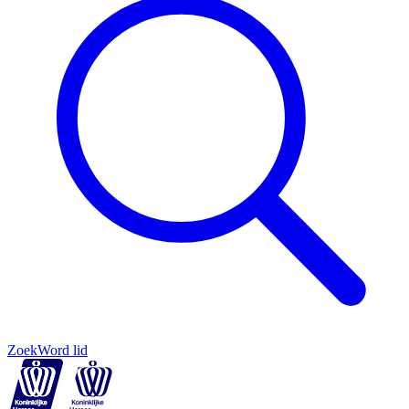
Zoek
Word lid