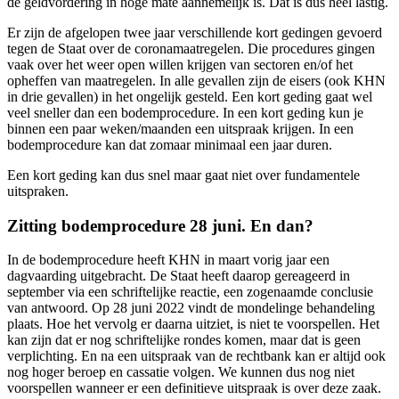
de geldvordering in hoge mate aannemelijk is. Dat is dus heel lastig.
Er zijn de afgelopen twee jaar verschillende kort gedingen gevoerd
tegen de Staat over de coronamaatregelen. Die procedures gingen
vaak over het weer open willen krijgen van sectoren en/of het
opheffen van maatregelen. In alle gevallen zijn de eisers (ook KHN
in drie gevallen) in het ongelijk gesteld. Een kort geding gaat wel
veel sneller dan een bodemprocedure. In een kort geding kun je
binnen een paar weken/maanden een uitspraak krijgen. In een
bodemprocedure kan dat zomaar minimaal een jaar duren.
Een kort geding kan dus snel maar gaat niet over fundamentele
uitspraken.
Zitting bodemprocedure 28 juni. En dan?
In de bodemprocedure heeft KHN in maart vorig jaar een
dagvaarding uitgebracht. De Staat heeft daarop gereageerd in
september via een schriftelijke reactie, een zogenaamde conclusie
van antwoord. Op 28 juni 2022 vindt de mondelinge behandeling
plaats. Hoe het vervolg er daarna uitziet, is niet te voorspellen. Het
kan zijn dat er nog schriftelijke rondes komen, maar dat is geen
verplichting. En na een uitspraak van de rechtbank kan er altijd ook
nog hoger beroep en cassatie volgen. We kunnen dus nog niet
voorspellen wanneer er een definitieve uitspraak is over deze zaak.