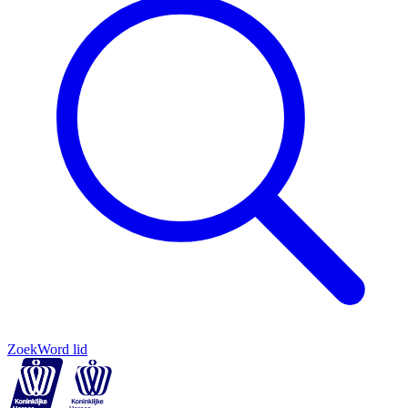
Zoek
Word lid