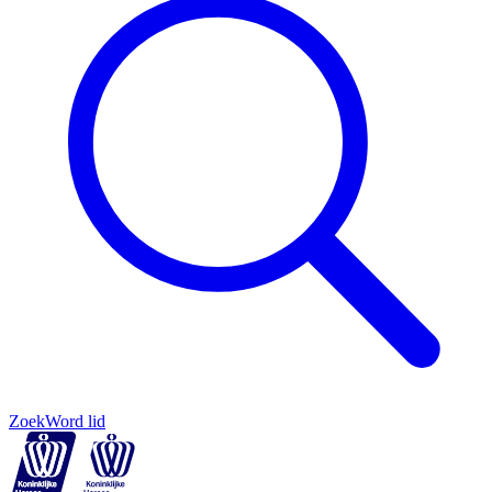
Zoek
Word lid