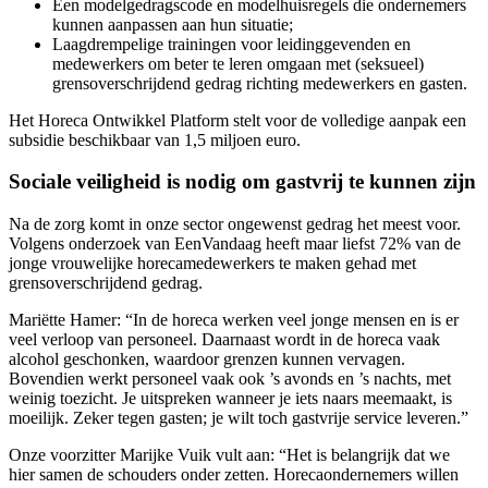
Een modelgedragscode en modelhuisregels die ondernemers
kunnen aanpassen aan hun situatie;
Laagdrempelige trainingen voor leidinggevenden en
medewerkers om beter te leren omgaan met (seksueel)
grensoverschrijdend gedrag richting medewerkers en gasten.
Het Horeca Ontwikkel Platform stelt voor de volledige aanpak een
subsidie beschikbaar van 1,5 miljoen euro.
Sociale veiligheid is nodig om gastvrij te kunnen zijn
Na de zorg komt in onze sector ongewenst gedrag het meest voor.
Volgens onderzoek van EenVandaag heeft maar liefst 72% van de
jonge vrouwelijke horecamedewerkers te maken gehad met
grensoverschrijdend gedrag.
Mariëtte Hamer: “In de horeca werken veel jonge mensen en is er
veel verloop van personeel. Daarnaast wordt in de horeca vaak
alcohol geschonken, waardoor grenzen kunnen vervagen.
Bovendien werkt personeel vaak ook ’s avonds en ’s nachts, met
weinig toezicht. Je uitspreken wanneer je iets naars meemaakt, is
moeilijk. Zeker tegen gasten; je wilt toch gastvrije service leveren.”
Onze voorzitter Marijke Vuik vult aan: “Het is belangrijk dat we
hier samen de schouders onder zetten. Horecaondernemers willen