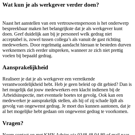
Wat kun je als werkgever verder doen?
Naast het aanstellen van een vertrouwenspersoon is het onderwerp
bespreekbaar maken het belangrijkste dat je als werkgever kunt
doen. Geef duidelijk aan bij je personeel welk gedrag niet
acceptabel is, zowel tussen collega’s als vanuit de gast richting
medewerkers. Door regelmatig aandacht hieraan te besteden durven
werknemers zich eerder uitspreken, wanneer ze zich niet prettig
voelen bij bepaald gedrag.
Aansprakelijkheid
Realiseer je dat je als werkgever een verreikende
verantwoordelijkheid hebt. Heb je geen beleid op dit gebied? Dan is
het mogelijk dat jouw medewerkers een klacht indienen bij de
Arbeidsinspectie, met eventuele boetes tot gevolg. Ook kan een
medewerker je aansprakelijk stellen, als hij of zij schade lijdt als
gevolg van ongewenst gedrag. Je moet dus kunnen aantonen, dat je
al het mogelijke hebt gedaan om ongewenst gedrag te voorkomen.
Vragen?
Neem contact op met KHN Advies via 0348 48 94 89 of mail naar