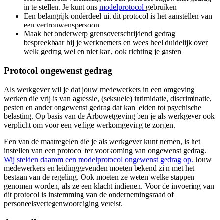
in te stellen. Je kunt ons
modelprotocol
gebruiken
Een belangrijk onderdeel uit dit protocol is het aanstellen van
een vertrouwenspersoon
Maak het onderwerp grensoverschrijdend gedrag
bespreekbaar bij je werknemers en wees heel duidelijk over
welk gedrag wel en niet kan, ook richting je gasten
Protocol ongewenst gedrag
Als werkgever wil je dat jouw medewerkers in een omgeving
werken die vrij is van agressie, (seksuele) intimidatie, discriminatie,
pesten en ander ongewenst gedrag dat kan leiden tot psychische
belasting. Op basis van de Arbowetgeving ben je als werkgever ook
verplicht om voor een veilige werkomgeving te zorgen.
Een van de maatregelen die je als werkgever kunt nemen, is het
instellen van een protocol ter voorkoming van ongewenst gedrag.
Wij stelden daarom een modelprotocol ongewenst gedrag op.
Jouw
medewerkers en leidinggevenden moeten bekend zijn met het
bestaan van de regeling. Ook moeten ze weten welke stappen
genomen worden, als ze een klacht indienen. Voor de invoering van
dit protocol is instemming van de ondernemingsraad of
personeelsvertegenwoordiging vereist.