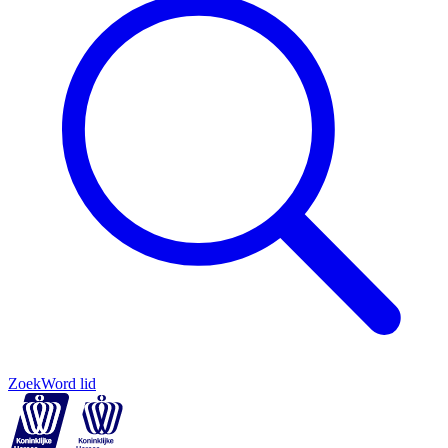
Zoek
Word lid