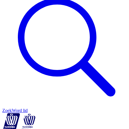
Zoek
Word lid