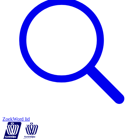
Zoek
Word lid