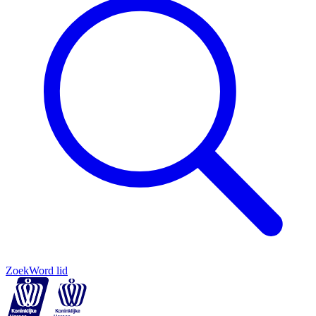
Zoek
Word lid