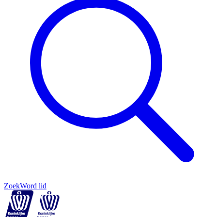
Zoek
Word lid