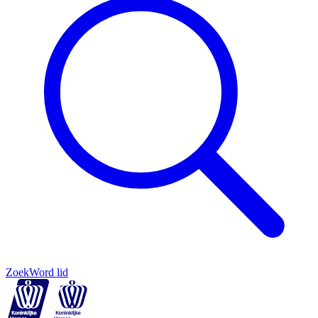
Zoek
Word lid