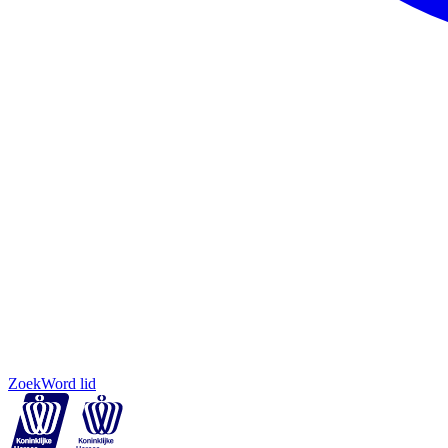
Zoek
Word lid