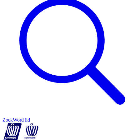
Zoek
Word lid