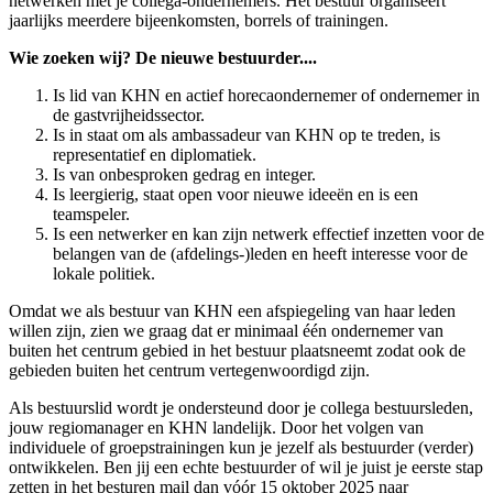
netwerken met je collega-ondernemers. Het bestuur organiseert
jaarlijks meerdere bijeenkomsten, borrels of trainingen.
Wie zoeken wij? De nieuwe bestuurder....
Is lid van KHN en actief horecaondernemer of ondernemer in
de gastvrijheidssector.
Is in staat om als ambassadeur van KHN op te treden, is
representatief en diplomatiek.
Is van onbesproken gedrag en integer.
Is leergierig, staat open voor nieuwe ideeën en is een
teamspeler.
Is een netwerker en kan zijn netwerk effectief inzetten voor de
belangen van de (afdelings-)leden en heeft interesse voor de
lokale politiek.
Omdat we als bestuur van KHN een afspiegeling van haar leden
willen zijn, zien we graag dat er minimaal één ondernemer van
buiten het centrum gebied in het bestuur plaatsneemt zodat ook de
gebieden buiten het centrum vertegenwoordigd zijn.
Als bestuurslid wordt je ondersteund door je collega bestuursleden,
jouw regiomanager en KHN landelijk. Door het volgen van
individuele of groepstrainingen kun je jezelf als bestuurder (verder)
ontwikkelen. Ben jij een echte bestuurder of wil je juist je eerste stap
zetten in het besturen mail dan vóór 15 oktober 2025 naar