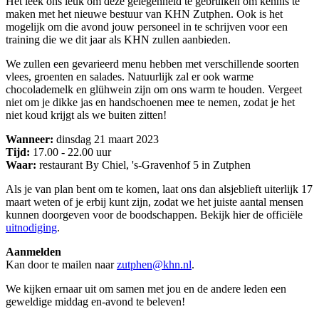
Het leek ons leuk om deze gelegenheid te gebruiken om kennis te
maken met het nieuwe bestuur van KHN Zutphen. Ook is het
mogelijk om die avond jouw personeel in te schrijven voor een
training die we dit jaar als KHN zullen aanbieden.
We zullen een gevarieerd menu hebben met verschillende soorten
vlees, groenten en salades. Natuurlijk zal er ook warme
chocolademelk en glühwein zijn om ons warm te houden. Vergeet
niet om je dikke jas en handschoenen mee te nemen, zodat je het
niet koud krijgt als we buiten zitten!
Wanneer:
dinsdag 21 maart 2023
Tijd:
17.00 - 22.00 uur
Waar:
restaurant By Chiel, 's-Gravenhof 5 in Zutphen
Als je van plan bent om te komen, laat ons dan alsjeblieft uiterlijk 17
maart weten of je erbij kunt zijn, zodat we het juiste aantal mensen
kunnen doorgeven voor de boodschappen. Bekijk hier de officiële
uitnodiging
.
Aanmelden
Kan door te mailen naar
zutphen@khn.nl
.
We kijken ernaar uit om samen met jou en de andere leden een
geweldige middag en-avond te beleven!