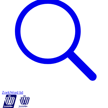
Zoek
Word lid