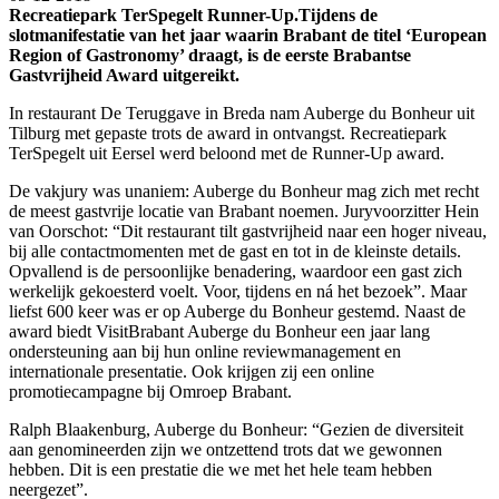
Recreatiepark TerSpegelt Runner-Up.Tijdens de
slotmanifestatie van het jaar waarin Brabant de titel ‘European
Region of Gastronomy’ draagt, is de eerste Brabantse
Gastvrijheid Award uitgereikt.
In restaurant De Teruggave in Breda nam Auberge du Bonheur uit
Tilburg met gepaste trots de award in ontvangst. Recreatiepark
TerSpegelt uit Eersel werd beloond met de Runner-Up award.
De vakjury was unaniem: Auberge du Bonheur mag zich met recht
de meest gastvrije locatie van Brabant noemen. Juryvoorzitter Hein
van Oorschot: “Dit restaurant tilt gastvrijheid naar een hoger niveau,
bij alle contactmomenten met de gast en tot in de kleinste details.
Opvallend is de persoonlijke benadering, waardoor een gast zich
werkelijk gekoesterd voelt. Voor, tijdens en ná het bezoek”. Maar
liefst 600 keer was er op Auberge du Bonheur gestemd. Naast de
award biedt VisitBrabant Auberge du Bonheur een jaar lang
ondersteuning aan bij hun online reviewmanagement en
internationale presentatie. Ook krijgen zij een online
promotiecampagne bij Omroep Brabant.
Ralph Blaakenburg, Auberge du Bonheur: “Gezien de diversiteit
aan genomineerden zijn we ontzettend trots dat we gewonnen
hebben. Dit is een prestatie die we met het hele team hebben
neergezet”.