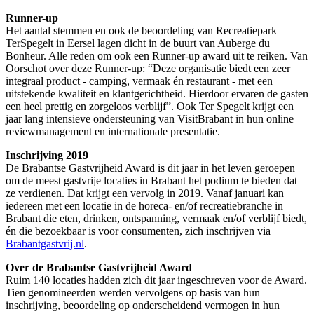
Runner-up
Het aantal stemmen en ook de beoordeling van Recreatiepark
TerSpegelt in Eersel lagen dicht in de buurt van Auberge du
Bonheur. Alle reden om ook een Runner-up award uit te reiken. Van
Oorschot over deze Runner-up: “Deze organisatie biedt een zeer
integraal product - camping, vermaak én restaurant - met een
uitstekende kwaliteit en klantgerichtheid. Hierdoor ervaren de gasten
een heel prettig en zorgeloos verblijf”. Ook Ter Spegelt krijgt een
jaar lang intensieve ondersteuning van VisitBrabant in hun online
reviewmanagement en internationale presentatie.
Inschrijving 2019
De Brabantse Gastvrijheid Award is dit jaar in het leven geroepen
om de meest gastvrije locaties in Brabant het podium te bieden dat
ze verdienen. Dat krijgt een vervolg in 2019. Vanaf januari kan
iedereen met een locatie in de horeca- en/of recreatiebranche in
Brabant die eten, drinken, ontspanning, vermaak en/of verblijf biedt,
én die bezoekbaar is voor consumenten, zich inschrijven via
Brabantgastvrij.nl
.
Over de Brabantse Gastvrijheid Award
Ruim 140 locaties hadden zich dit jaar ingeschreven voor de Award.
Tien genomineerden werden vervolgens op basis van hun
inschrijving, beoordeling op onderscheidend vermogen in hun