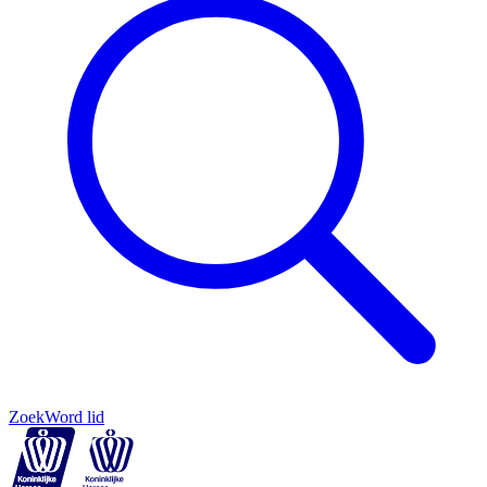
Zoek
Word lid