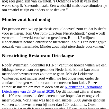
nog zeer goed zijn van kwaliteit. ’s Ochtends weet ik vaak niet
welke soep ik ’s avonds maak. Een wedstrijd zoals deze stimuleert je
om creatief te zijn en anders na te denken."
Minder zout hard nodig
Per persoon eten wij op jaarbasis een kilo teveel zout en dat is slecht
voor je nieren. Tom Oostrom (directeur Nierstichting): “Zout wordt
verwerkt in bewerkt voedsel en gerechten. Ruim 1,7 miljoen
Nederlanders hebben chronische nierschade. Zout is een belangrijke
oorzaak van nierschade. Minder zout helpt nierschade voorkomen."
Nierstichting Restaurant Driedaagse
Robèr Willemsen, voorzitter KHN: “Vanuit de horeca willen we een
bijdrage leveren aan een gezonder Nederland. En dat kan onder
meer door bewuster met zout om te gaan. Met de Lekkerste
Wintersoep met minder zout willen we het onderwerp onder de
aandacht brengen van horecaondernemers en hun koks. En ze
enthousiasmeren om mee te doen aan de
Nierstichting Restaurant
Driedaagse van 23-29 maart 2020
. Op dit moment zijn er al meer
dan 100 restaurants die deelnemen en we hopen dat er nog veel
meer volgen. Vorig jaar was het al een succes; 3800 gasten genoten
van een zoutbewust menu bij meer dan 120 restaurants. Onze
ambitie is dat er dit jaar nog meer worden." Restaurants kunnen zich