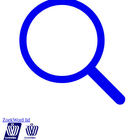
Zoek
Word lid