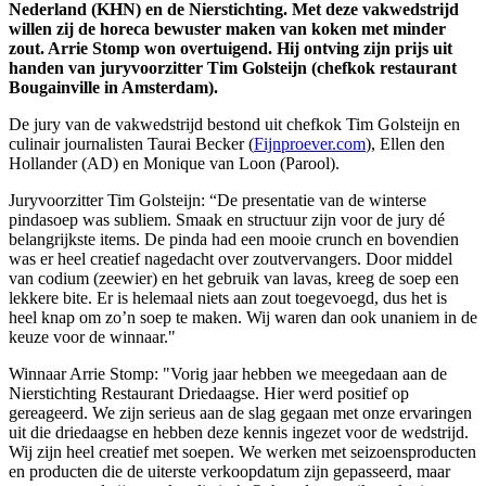
Nederland (KHN) en de Nierstichting. Met deze vakwedstrijd
willen zij de horeca bewuster maken van koken met minder
zout. Arrie Stomp won overtuigend. Hij ontving zijn prijs uit
handen van juryvoorzitter Tim Golsteijn (chefkok restaurant
Bougainville in Amsterdam).
De jury van de vakwedstrijd bestond uit chefkok Tim Golsteijn en
culinair journalisten Taurai Becker (
Fijnproever.com
), Ellen den
Hollander (AD) en Monique van Loon (Parool).
Juryvoorzitter Tim Golsteijn: “De presentatie van de winterse
pindasoep was subliem. Smaak en structuur zijn voor de jury dé
belangrijkste items. De pinda had een mooie crunch en bovendien
was er heel creatief nagedacht over zoutvervangers. Door middel
van codium (zeewier) en het gebruik van lavas, kreeg de soep een
lekkere bite. Er is helemaal niets aan zout toegevoegd, dus het is
heel knap om zo’n soep te maken. Wij waren dan ook unaniem in de
keuze voor de winnaar."
Winnaar Arrie Stomp: "Vorig jaar hebben we meegedaan aan de
Nierstichting Restaurant Driedaagse. Hier werd positief op
gereageerd. We zijn serieus aan de slag gegaan met onze ervaringen
uit die driedaagse en hebben deze kennis ingezet voor de wedstrijd.
Wij zijn heel creatief met soepen. We werken met seizoensproducten
en producten die de uiterste verkoopdatum zijn gepasseerd, maar