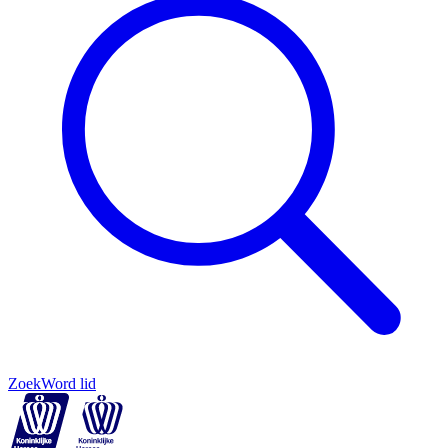
Zoek
Word lid