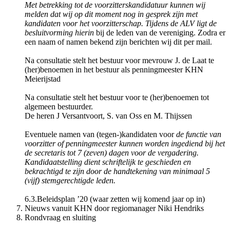
Met betrekking tot de voorzitterskandidatuur kunnen wij
melden dat wij op dit moment nog in gesprek zijn met
kandidaten voor het voorzitterschap. Tijdens de ALV ligt de
besluitvorming hierin
bij de leden van de vereniging. Zodra er
een naam of namen bekend zijn berichten wij dit per mail.
Na consultatie stelt het bestuur voor mevrouw J. de Laat te
(her)benoemen in het bestuur als penningmeester KHN
Meierijstad
Na consultatie stelt het bestuur voor te (her)benoemen tot
algemeen bestuurder.
De heren J Versantvoort, S. van Oss en M. Thijssen
Eventuele namen van (tegen-)kandidaten voor
de functie van
voorzitter of penningmeester kunnen worden ingediend bij het
de secretaris tot 7 (zeven) dagen voor de vergadering.
Kandidaatstelling dient schriftelijk te geschieden en
bekrachtigd te zijn door de handtekening van minimaal 5
(vijf) stemgerechtigde leden.
6.3.Beleidsplan ’20 (waar zetten wij komend jaar op in)
Nieuws vanuit KHN door regiomanager Niki Hendriks
Rondvraag en sluiting