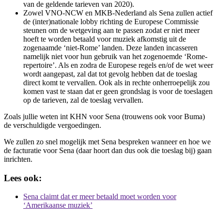
van de geldende tarieven van 2020).
Zowel VNO-NCW en MKB-Nederland als Sena zullen actief
de (inter)nationale lobby richting de Europese Commissie
steunen om de wetgeving aan te passen zodat er niet meer
hoeft te worden betaald voor muziek afkomstig uit de
zogenaamde ‘niet-Rome’ landen. Deze landen incasseren
namelijk niet voor hun gebruik van het zogenoemde ‘Rome-
repertoire’. Als en zodra de Europese regels en/of de wet weer
wordt aangepast, zal dat tot gevolg hebben dat de toeslag
direct komt te vervallen. Ook als in rechte onherroepelijk zou
komen vast te staan dat er geen grondslag is voor de toeslagen
op de tarieven, zal de toeslag vervallen.
Zoals jullie weten int KHN voor Sena (trouwens ook voor Buma)
de verschuldigde vergoedingen.
We zullen zo snel mogelijk met Sena bespreken wanneer en hoe we
de facturatie voor Sena (daar hoort dan dus ook die toeslag bij) gaan
inrichten.
Lees ook:
Sena claimt dat er meer betaald moet worden voor
‘Amerikaanse muziek’