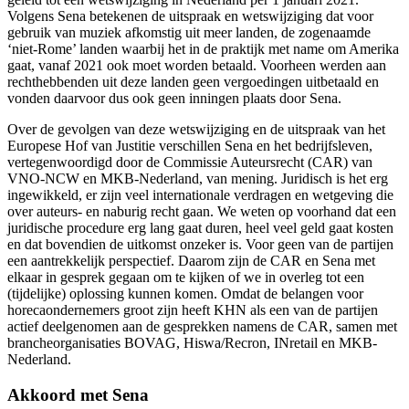
Volgens Sena betekenen de uitspraak en wetswijziging dat voor
gebruik van muziek afkomstig uit meer landen, de zogenaamde
‘niet-Rome’ landen waarbij het in de praktijk met name om Amerika
gaat, vanaf 2021 ook moet worden betaald. Voorheen werden aan
rechthebbenden uit deze landen geen vergoedingen uitbetaald en
vonden daarvoor dus ook geen inningen plaats door Sena.
Over de gevolgen van deze wetswijziging en de uitspraak van het
Europese Hof van Justitie verschillen Sena en het bedrijfsleven,
vertegenwoordigd door de Commissie Auteursrecht (CAR) van
VNO-NCW en MKB-Nederland, van mening. Juridisch is het erg
ingewikkeld, er zijn veel internationale verdragen en wetgeving die
over auteurs- en naburig recht gaan. We weten op voorhand dat een
juridische procedure erg lang gaat duren, heel veel geld gaat kosten
en dat bovendien de uitkomst onzeker is. Voor geen van de partijen
een aantrekkelijk perspectief. Daarom zijn de CAR en Sena met
elkaar in gesprek gegaan om te kijken of we in overleg tot een
(tijdelijke) oplossing kunnen komen. Omdat de belangen voor
horecaondernemers groot zijn heeft KHN als een van de partijen
actief deelgenomen aan de gesprekken namens de CAR, samen met
brancheorganisaties BOVAG, Hiswa/Recron, INretail en MKB-
Nederland.
Akkoord met Sena