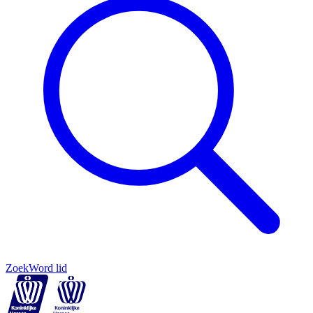
Zoek
Word lid