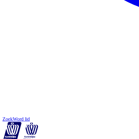
Zoek
Word lid