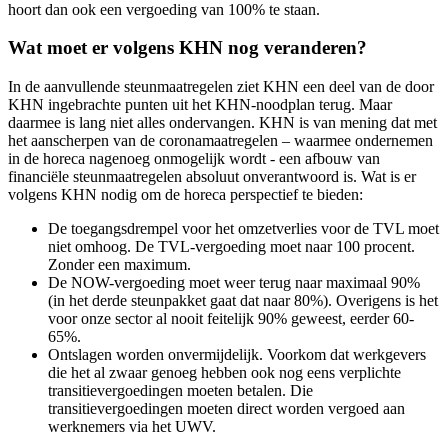
hoort dan ook een vergoeding van 100% te staan.
Wat moet er volgens KHN nog veranderen?
In de aanvullende steunmaatregelen ziet KHN een deel van de door
KHN ingebrachte punten uit het KHN-noodplan terug. Maar
daarmee is lang niet alles ondervangen. KHN is van mening dat met
het aanscherpen van de coronamaatregelen – waarmee ondernemen
in de horeca nagenoeg onmogelijk wordt - een afbouw van
financiële steunmaatregelen absoluut onverantwoord is. Wat is er
volgens KHN nodig om de horeca perspectief te bieden:
De toegangsdrempel voor het omzetverlies voor de TVL moet
niet omhoog. De TVL-vergoeding moet naar 100 procent.
Zonder een maximum.
De NOW-vergoeding moet weer terug naar maximaal 90%
(in het derde steunpakket gaat dat naar 80%). Overigens is het
voor onze sector al nooit feitelijk 90% geweest, eerder 60-
65%.
Ontslagen worden onvermijdelijk. Voorkom dat werkgevers
die het al zwaar genoeg hebben ook nog eens verplichte
transitievergoedingen moeten betalen. Die
transitievergoedingen moeten direct worden vergoed aan
werknemers via het UWV.