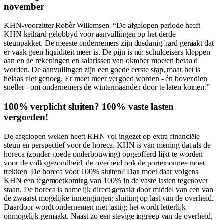
november
KHN-voorzitter Robèr Willemsen: “De afgelopen periode heeft
KHN keihard gelobbyd voor aanvullingen op het derde
steunpakket. De meeste ondernemers zijn dusdanig hard geraakt dat
er vaak geen liquiditeit meer is. De pijn is nú; schuldeisers kloppen
aan en de rekeningen en salarissen van oktober moeten betaald
worden. De aanvullingen zijn een goede eerste stap, maar het is
helaas niet genoeg. Er moet meer vergoed worden - én bovendien
sneller - om ondernemers de wintermaanden door te laten komen.”
100% verplicht sluiten? 100% vaste lasten
vergoeden!
De afgelopen weken heeft KHN vol ingezet op extra financiële
steun en perspectief voor de horeca. KHN is van mening dat als de
horeca (zonder goede onderbouwing) opgeofferd lijkt te worden
voor de volksgezondheid, de overheid ook de portemonnee moet
trekken. De horeca voor 100% sluiten? Dan moet daar volgens
KHN een tegemoetkoming van 100% in de vaste lasten tegenover
staan. De horeca is namelijk direct geraakt door middel van een van
de zwaarst mogelijke inmengingen: sluiting op last van de overheid.
Daardoor wordt ondernemen niet lastig; het wordt letterlijk
onmogelijk gemaakt. Naast zo een stevige ingreep van de overheid,