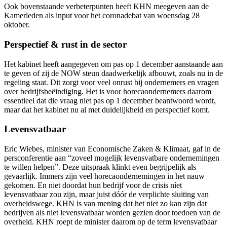
Ook bovenstaande verbeterpunten heeft KHN meegeven aan de
Kamerleden als input voor het coronadebat van woensdag 28
oktober.
Perspectief & rust in de sector
Het kabinet heeft aangegeven om pas op 1 december aanstaande aan
te geven of zij de NOW steun daadwerkelijk afbouwt, zoals nu in de
regeling staat. Dit zorgt voor veel onrust bij ondernemers en vragen
over bedrijfsbeëindiging. Het is voor horecaondernemers daarom
essentieel dat die vraag niet pas op 1 december beantwoord wordt,
maar dat het kabinet nu al met duidelijkheid en perspectief komt.
Levensvatbaar
Eric Wiebes, minister van Economische Zaken & Klimaat, gaf in de
persconferentie aan “zoveel mogelijk levensvatbare ondernemingen
te willen helpen”. Deze uitspraak klinkt even begrijpelijk als
gevaarlijk. Immers zijn veel horecaondernemingen in het nauw
gekomen. En niet doordat hun bedrijf voor de crisis níet
levensvatbaar zou zijn, maar juist dóór de verplichte sluiting van
overheidswege. KHN is van mening dat het niet zo kan zijn dat
bedrijven als niet levensvatbaar worden gezien door toedoen van de
overheid. KHN roept de minister daarom op de term levensvatbaar