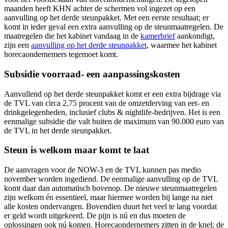
maanden heeft KHN achter de schermen vol ingezet op een
aanvulling op het derde steunpakket. Met een eerste resultaat; er
komt in ieder geval een extra aanvulling op de steunmaatregelen. De
maatregelen die het kabinet vandaag in de
kamerbrief
aankondigt,
zijn een
aanvulling op het derde steunpakket
, waarmee het kabinet
horecaondernemers tegemoet komt.
Subsidie voorraad- een aanpassingskosten
Aanvullend op het derde steunpakket komt er een extra bijdrage via
de TVL van circa 2,75 procent van de omzetderving van eet- en
drinkgelegenheden, inclusief clubs & nightlife-bedrijven. Het is een
eenmalige subsidie die valt buiten de maximum van 90.000 euro van
de TVL in het derde steunpakket.
Steun is welkom maar komt te laat
De aanvragen voor de NOW-3 en de TVL kunnen pas medio
november worden ingediend. De eenmalige aanvulling op de TVL
komt daar dan automatisch bovenop. De nieuwe steunmaatregelen
zijn welkom én essentieel, maar hiermee worden bij lange na niet
alle kosten ondervangen. Bovendien duurt het veel te lang voordat
er geld wordt uitgekeerd. De pijn is nú en dus moeten de
oplossingen ook nú komen. Horecaondernemers zitten in de knel; de