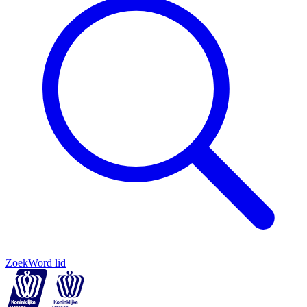
Zoek
Word lid