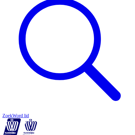
Zoek
Word lid