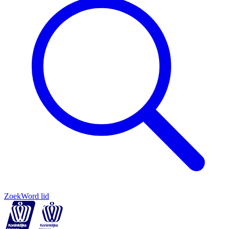
Zoek
Word lid