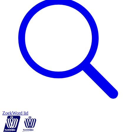
Zoek
Word lid