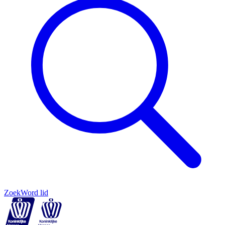
Zoek
Word lid