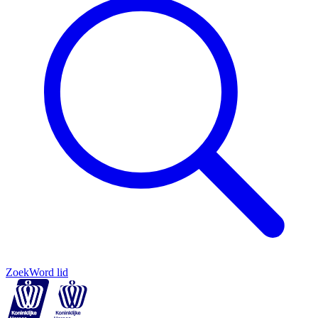
Zoek
Word lid