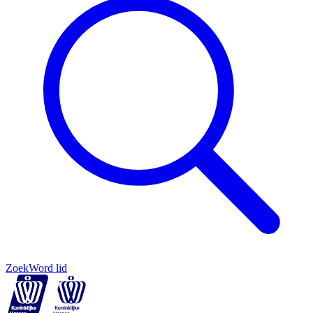
Zoek
Word lid