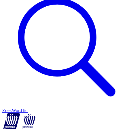
Zoek
Word lid