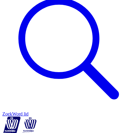
Zoek
Word lid