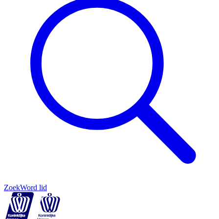
Zoek
Word lid