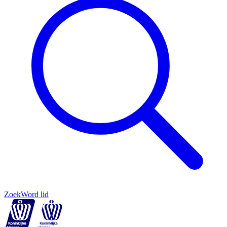
Zoek
Word lid