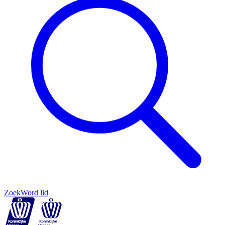
Zoek
Word lid