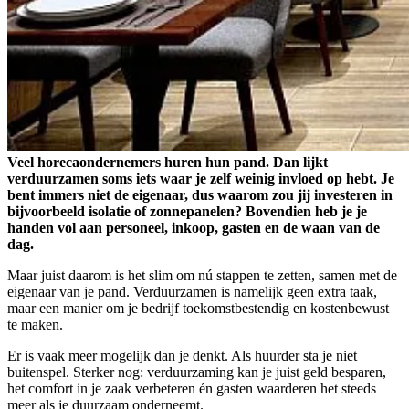
Veel horecaondernemers huren hun pand. Dan lijkt
verduurzamen soms iets waar je zelf weinig invloed op hebt. Je
bent immers niet de eigenaar, dus waarom zou jij investeren in
bijvoorbeeld isolatie of zonnepanelen? Bovendien heb je je
handen vol aan personeel, inkoop, gasten en de waan van de
dag.
Maar juist daarom is het slim om nú stappen te zetten, samen met de
eigenaar van je pand. Verduurzamen is namelijk geen extra taak,
maar een manier om je bedrijf toekomstbestendig en kostenbewust
te maken.
Er is vaak meer mogelijk dan je denkt. Als huurder sta je niet
buitenspel. Sterker nog: verduurzaming kan je juist geld besparen,
het comfort in je zaak verbeteren én gasten waarderen het steeds
meer als je duurzaam onderneemt.