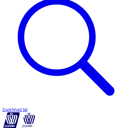
Zoek
Word lid